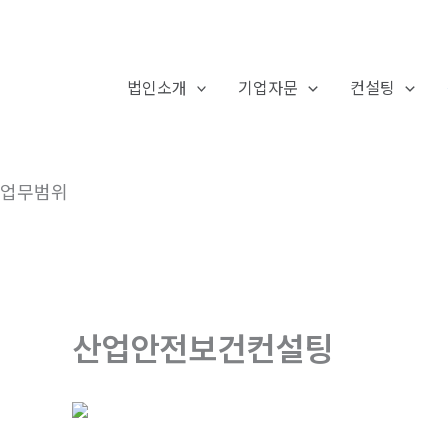
콘
텐
츠
법인소개
기업자문
컨설팅
로
건
너
뛰
업무범위
기
산업안전보건컨설팅